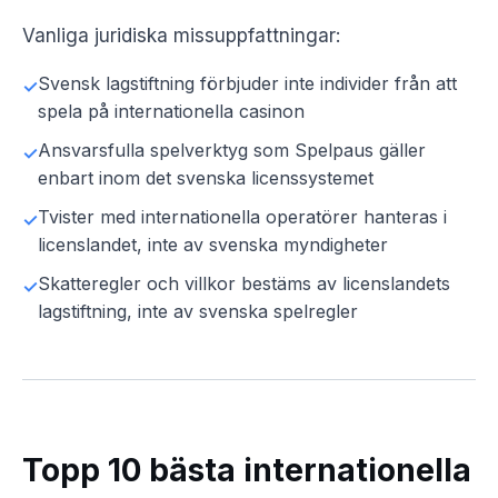
Vanliga juridiska missuppfattningar:
Svensk lagstiftning förbjuder inte individer från att
spela på internationella casinon
Ansvarsfulla spelverktyg som Spelpaus gäller
enbart inom det svenska licenssystemet
Tvister med internationella operatörer hanteras i
licenslandet, inte av svenska myndigheter
Skatteregler och villkor bestäms av licenslandets
lagstiftning, inte av svenska spelregler
Topp 10 bästa internationella