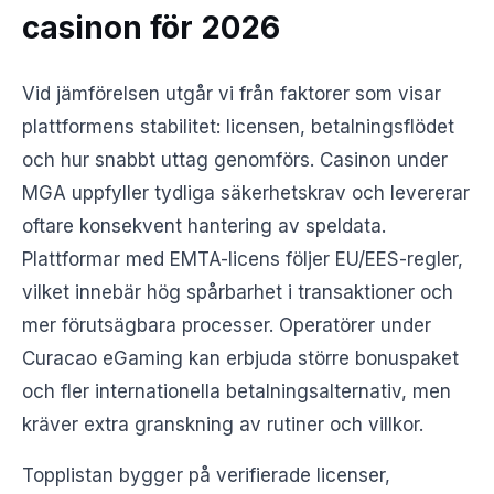
casinon för 2026
Vid jämförelsen utgår vi från faktorer som visar
plattformens stabilitet: licensen, betalningsflödet
och hur snabbt uttag genomförs. Casinon under
MGA uppfyller tydliga säkerhetskrav och levererar
oftare konsekvent hantering av speldata.
Plattformar med EMTA-licens följer EU/EES-regler,
vilket innebär hög spårbarhet i transaktioner och
mer förutsägbara processer. Operatörer under
Curacao eGaming kan erbjuda större bonuspaket
och fler internationella betalningsalternativ, men
kräver extra granskning av rutiner och villkor.
Topplistan bygger på verifierade licenser,