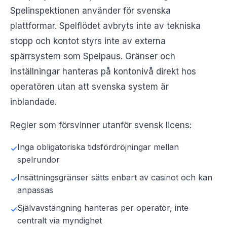
Spelinspektionen använder för svenska
plattformar. Spelflödet avbryts inte av tekniska
stopp och kontot styrs inte av externa
spärrsystem som Spelpaus. Gränser och
inställningar hanteras på kontonivå direkt hos
operatören utan att svenska system är
inblandade.
Regler som försvinner utanför svensk licens:
Inga obligatoriska tidsfördröjningar mellan
spelrundor
Insättningsgränser sätts enbart av casinot och kan
anpassas
Självavstängning hanteras per operatör, inte
centralt via myndighet