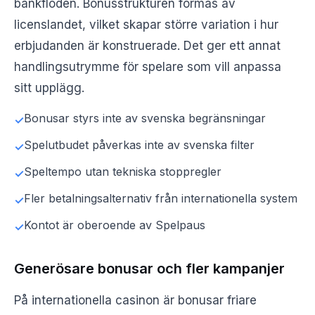
bankflöden. Bonusstrukturen formas av
licenslandet, vilket skapar större variation i hur
erbjudanden är konstruerade. Det ger ett annat
handlingsutrymme för spelare som vill anpassa
sitt upplägg.
Bonusar styrs inte av svenska begränsningar
Spelutbudet påverkas inte av svenska filter
Speltempo utan tekniska stoppregler
Fler betalningsalternativ från internationella system
Kontot är oberoende av Spelpaus
Generösare bonusar och fler kampanjer
På internationella casinon är bonusar friare