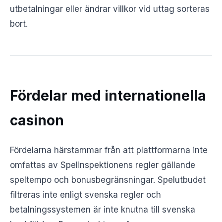
utbetalningar eller ändrar villkor vid uttag sorteras
bort.
Fördelar med internationella
casinon
Fördelarna härstammar från att plattformarna inte
omfattas av Spelinspektionens regler gällande
speltempo och bonusbegränsningar. Spelutbudet
filtreras inte enligt svenska regler och
betalningssystemen är inte knutna till svenska