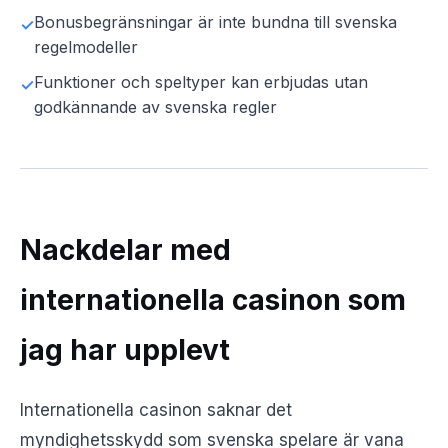
Bonusbegränsningar är inte bundna till svenska
regelmodeller
Funktioner och speltyper kan erbjudas utan
godkännande av svenska regler
Nackdelar med
internationella casinon som
jag har upplevt
Internationella casinon saknar det
myndighetsskydd som svenska spelare är vana