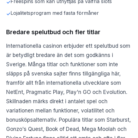
Freespins som kan utnyttjas på valfria slots
Lojalitetsprogram med fasta förmåner
Bredare spelutbud och fler titlar
Internationella casinon erbjuder ett spelutbud som
är betydligt bredare än det som godkänns i
Sverige. Många titlar och funktioner som inte
släpps på svenska sajter finns tillgängliga här,
framför allt från internationella utvecklare som
NetEnt, Pragmatic Play, Play'n GO och Evolution.
Skillnaden märks direkt i antalet spel och
variationen mellan funktioner, volatilitet och
bonusköpsalternativ. Populära titlar som Starburst,
Gonzo's Quest, Book of Dead, Mega Moolah och